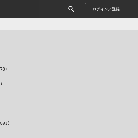
ログイン／登録
78)

)

801)
