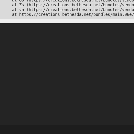
    at Go (https://creations.bethesda.net/bundles/vendo
    at Zs (https://creations.bethesda.net/bundles/vendo
    at va (https://creations.bethesda.net/bundles/vendo
    at https://creations.bethesda.net/bundles/main.06e7