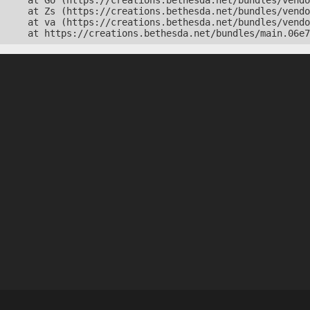
    at Go (https://creations.bethesda.net/bundles/vendo
    at Zs (https://creations.bethesda.net/bundles/vendo
    at va (https://creations.bethesda.net/bundles/vendo
    at https://creations.bethesda.net/bundles/main.06e7