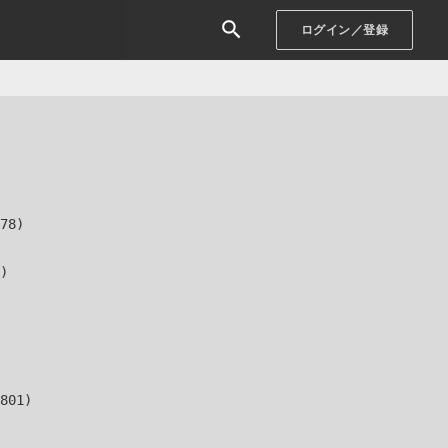
ログイン／登録
78)

)

801)
