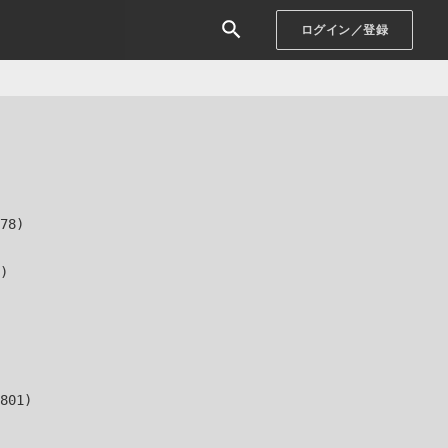
ログイン／登録
78)

)

801)
