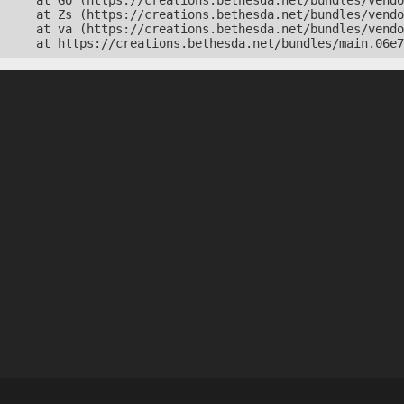
    at Go (https://creations.bethesda.net/bundles/vendo
    at Zs (https://creations.bethesda.net/bundles/vendo
    at va (https://creations.bethesda.net/bundles/vendo
    at https://creations.bethesda.net/bundles/main.06e7