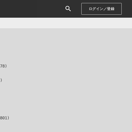
ログイン／登録
78)

)

801)
