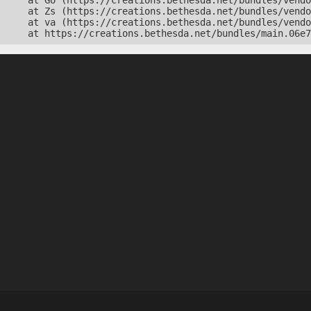
    at Go (https://creations.bethesda.net/bundles/vendo
    at Zs (https://creations.bethesda.net/bundles/vendo
    at va (https://creations.bethesda.net/bundles/vendo
    at https://creations.bethesda.net/bundles/main.06e7