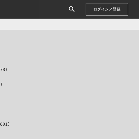
ログイン／登録
78)

)

801)
