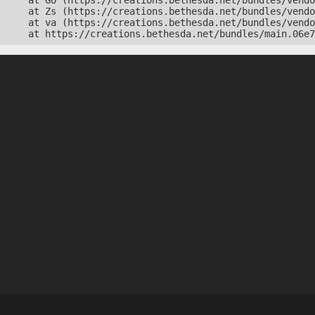
    at Go (https://creations.bethesda.net/bundles/vendo
    at Zs (https://creations.bethesda.net/bundles/vendo
    at va (https://creations.bethesda.net/bundles/vendo
    at https://creations.bethesda.net/bundles/main.06e7