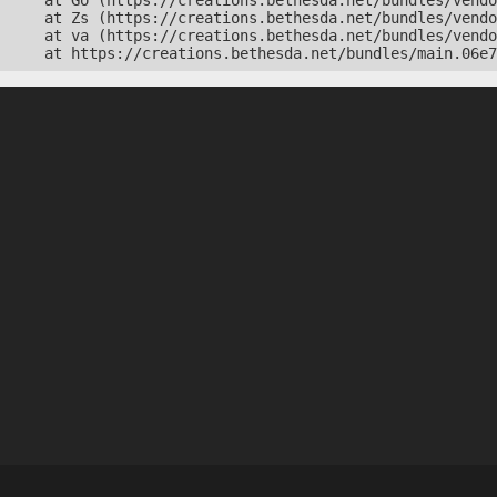
    at Go (https://creations.bethesda.net/bundles/vendo
    at Zs (https://creations.bethesda.net/bundles/vendo
    at va (https://creations.bethesda.net/bundles/vendo
    at https://creations.bethesda.net/bundles/main.06e7