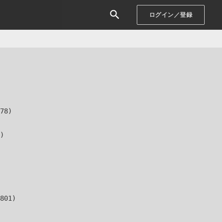
ログイン／登録
78)

)

801)
